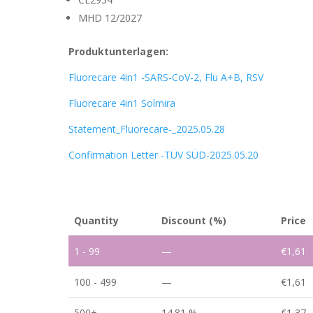
MHD 12/2027
Produktunterlagen:
Fluorecare 4in1 -SARS-CoV-2, Flu A+B, RSV
Fluorecare 4in1 Solmira
Statement_Fluorecare-_2025.05.28
Confirmation Letter -TÜV SÜD-2025.05.20
Quantity
Discount (%)
Price
1 - 99
—
€
1,61
100 - 499
—
€
1,61
500+
14.81 %
€
1,37