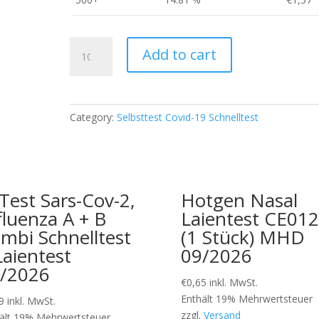
fluorecare
Add to cart
SARS-
CoV-
2,
Influenza
Category:
Selbsttest Covid-19 Schnelltest
A/B
und
RSV
Antigen
Kombi-
lTest Sars-Cov-2,
Hotgen Nasal
Testkit
fluenza A + B
Laientest CE01
MHD
mbi Schnelltest
(1 Stück) MHD
12/2027
Laientest
09/2026
quantity
/2026
€
0,65
inkl. MwSt.
Enthält 19% Mehrwertsteuer
9
inkl. MwSt.
zzgl.
Versand
ält 19% Mehrwertsteuer