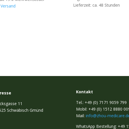
Lieferzeit: ca. 48 Stunden
.
Versand
Kontakt
resse
Tel.: +49 (0) 7171 9059 799
cksgasse 11
Mobil: +49 (0) 1512 8880 00
525 Schwäbisch Gmünd
Mail:
info@zhou-medicare.d
WhatsApp Bestellung: +49 