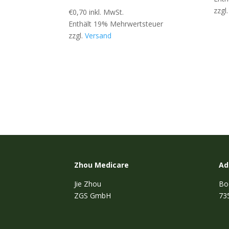
zzgl
€
0,70
inkl. MwSt.
Enthält 19% Mehrwertsteuer
zzgl.
Versand
Zhou Medicare
Ad
Jie Zhou
Bo
ZGS GmbH
73