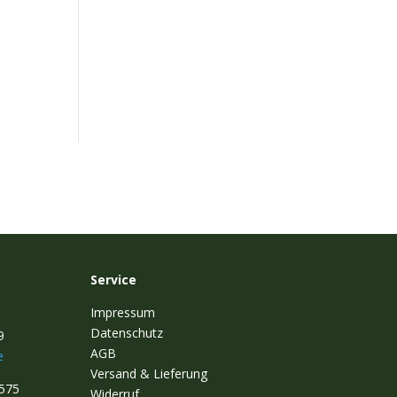
Service
Impressum
Datenschutz
9
AGB
e
Versand & Lieferung
1575
Widerruf