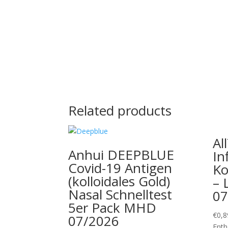
Related products
Al
Anhui DEEPBLUE
In
Covid-19 Antigen
Ko
(kolloidales Gold)
– 
Nasal Schnelltest
07
5er Pack MHD
€
0,8
07/2026
Enth